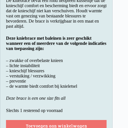
De kniebrace bevat een rond neopreen kussentje dat de
knieschijf comfort en bescherming biedt en ervoor zorgt
dat de knieschijf niet kan verschuiven. Houdt warmte
vast om genezing van bestaande blessures te
bevorderen. De brace is verkrijgbaar in een maat en
past altijd.
Deze kniebrace met baleinen is zeer geschikt
wanneer een of meerdere van de volgende indicaties
van toepassing zijn:
– zwakke of overbelaste knieen
– lichte instabiliteit
– knieschijf blessures
– verstuiking / verzwikking
– preventie
– de warmte biedt comfort bij knieletsel
Deze brace is een one size fits all
Slechts 1 resterend op voorraad
Toevoegen aan winkelwagen