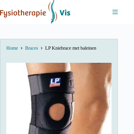
Ga
naar
de
inhoud
Home
Braces
LP Kniebrace met baleinen