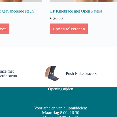
t geavanceerde steun
LP Kniebrace met Open Patella
€
30,50
Dit
eren
Opties selecteren
product
heeft
meerdere
variaties.
Deze
optie
kan
gekozen
worden
race met
op
Push Enkelbrace 8
erde steun
de
productpagina
Openingstijden
Voor afhalen van hulpmiddelen:
Maandag
8.00- 16.30