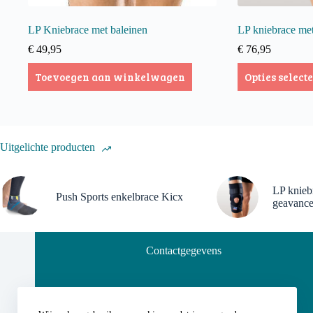
LP Kniebrace met baleinen
LP kniebrace me
€
49,95
€
76,95
Dit
Toevoegen aan winkelwagen
Opties select
product
heeft
meerdere
variaties.
Deze
optie
Uitgelichte producten
kan
gekozen
worden
LP knieb
op
Push Sports enkelbrace Kicx
geavance
de
productpagina
Contactgegevens
Fysiotherapie Vis