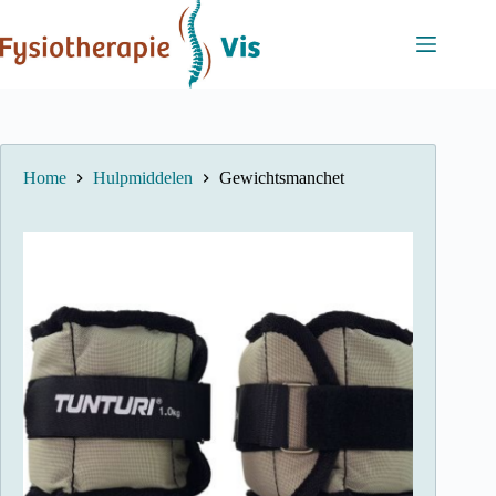
Ga
naar
de
inhoud
Home
Hulpmiddelen
Gewichtsmanchet