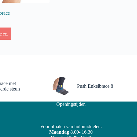
brace
eren
race met
Push Enkelbrace 8
erde steun
Openingstijden
Voor afhalen van hulpmiddelen:
Maandag
8.00- 16.30