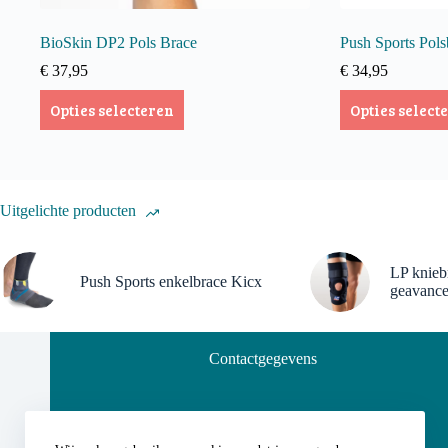
BioSkin DP2 Pols Brace
Push Sports Pols
€
37,95
€
34,95
Dit
Dit
Opties selecteren
Opties select
product
product
heeft
heeft
meerdere
meerdere
variaties.
variaties.
Deze
Deze
optie
optie
Uitgelichte producten
kan
kan
gekozen
gekozen
worden
worden
LP knieb
op
op
Push Sports enkelbrace Kicx
geavance
de
de
productpagina
productpagina
Contactgegevens
Fysiotherapie Vis